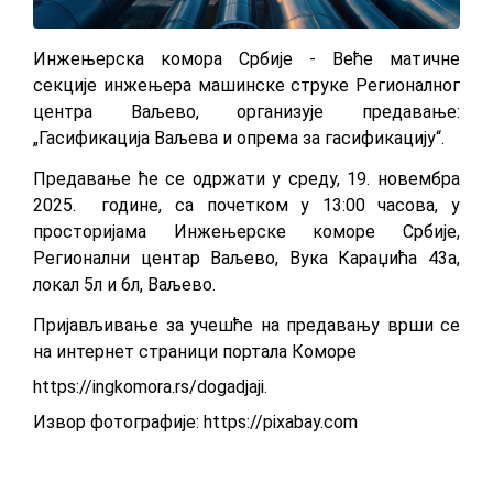
Инжењерска комора Србије - Веће матичне
секције инжењера машинске струке Регионалног
центра Ваљево, организује предавање:
„Гасификација Ваљева и опрема за гасификацију“.
Предавање ће се одржати у среду, 19. новембра
2025. године, са почетком у 13:00 часова, у
просторијама Инжењерске коморе Србије,
Регионални центар Ваљево, Вука Караџића 43а,
локал 5л и 6л, Ваљево.
Приjaвљивaњe за учешће на предавању врши се
на интернет страници портала Коморе
https://ingkomora.rs/dogadjaji
.
Извор фотографије:
https://pixabay.com