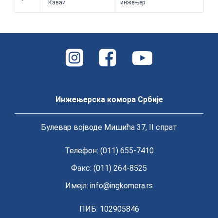
Каваи
инжењер
Инжењерска комора Србије
Булевар војводе Мишића 37, II спрат
Телефон: (011) 655-7410
Факс: (011) 264-8525
Имејл:
info@ingkomora.rs
ПИБ: 102905846