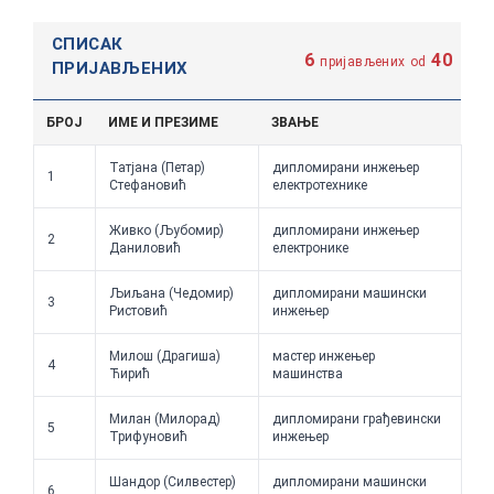
СПИСАК
6
40
пријављених
od
ПРИЈАВЉЕНИХ
БРОЈ
ИМЕ И ПРЕЗИМЕ
ЗВАЊЕ
Татјана (Петар)
дипломирани инжењер
1
Стефановић
електротехнике
Живко (Љубомир)
дипломирани инжењер
2
Даниловић
електронике
Љиљана (Чедомир)
дипломирани машински
3
Ристовић
инжењер
Милош (Драгиша)
мастер инжењер
4
Ћирић
машинства
Милан (Милорад)
дипломирани грађевински
5
Трифуновић
инжењер
Шандор (Силвестер)
дипломирани машински
6