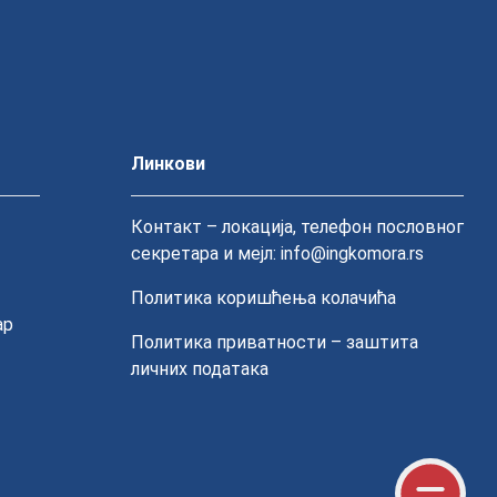
Линкови
Контакт – локација, телефон пословног
секретара и мејл: info@ingkomora.rs
Политика коришћења колачића
ар
Политика приватности – заштита
личних података