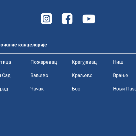
оналне канцеларије
тица
Пожаревац
Крагујевац
Ниш
 Сад
Ваљево
Краљево
Врање
рад
Чачак
Бор
Нови Паз