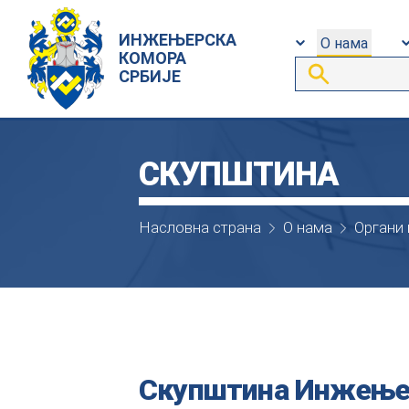
ИНЖЕЊЕРСКА
О нама
КОМОРА
СРБИЈЕ
СКУПШТИНА
Насловна страна
О нама
Органи
Скупштина Инжењер