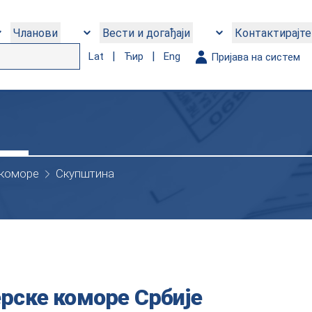
Чланови
Вести и догађаји
Контактирајте
|
|
Lat
Ћир
Eng
Пријава на систем
 коморе
Скупштина
ске коморе Србије