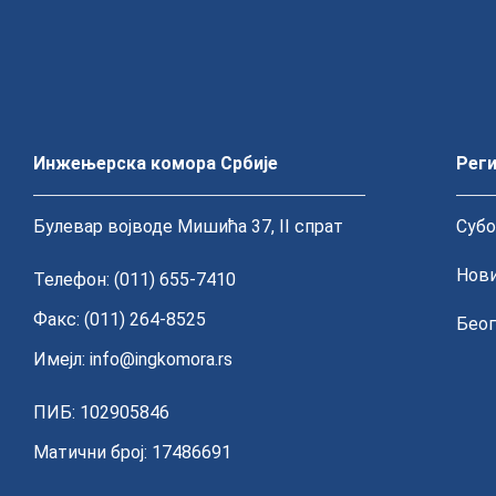
Инжењерска комора Србије
Реги
Булевар војводе Мишића 37, II спрат
Субо
Нови
Телефон: (011) 655-7410
Факс: (011) 264-8525
Беог
Имејл:
info@ingkomora.rs
ПИБ: 102905846
Матични број: 17486691